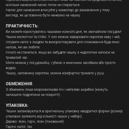
оскільки нанесений напис потім не стирається.
Напис для нанесення вписуйте у коментарі до замовлення у тому
вигляді, як це повинно бути нанесено на чашку.
ПРАКТИЧНІСТЬ:
Ви можете користуватись чашками кожного дня, як звичайним посудом!
Чашки екологічні та стійкі. У них можна заварювати окропом каву і чай,
готувати напої з льодом та використовувати для споживання будь-яких
напоїв, які ви любите.
Нічого не станеться, якщо ви забудете чашку з недопитим напоєм на
тривалий час.
Мити можна у посудомийці, губкою з миючими засобами або просто
водою.
Чашку, наповнену окропом, можна комфортно тримати у руці.
ОБМЕЖЕННЯ:
З обмежень лише мікрохвильова піч і металеві шкребки (можуть
залишити подряпини на покритті).
УПАКОВКА:
Чашки запаковуються в оригінальну упаковку квадратної форми (розмір
упаковки залежить від кількості чашок у наборі).
Дерево: ясен, горіх, ясен (тонований)
Гарячі напої: так