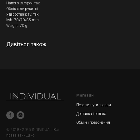
Напої з льодом: так
Обпікають руки: ні
Ударостійкість: так
lwh: 70x70x85 mm
Weight: 70 g
Дивіться також
Магазин
Переглянути товари
Доставка і оплата
Обмін і повернення
© 2018 - 2025 INDIVIDUAL. Всі
права захищено.