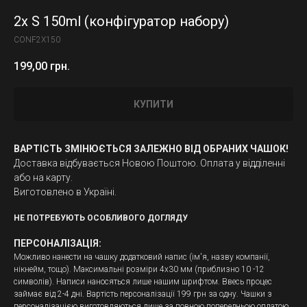
2x S 150ml (конфігуратор набору)
CONF2X150
199,00
грн.
КУПИТИ
ВАРТІСТЬ ЗМІНЮЄТЬСЯ ЗАЛЕЖНО ВІД ОБРАНИХ ЧАШОК!
Доставка відбувається Новою Поштою. Оплата у відділенні
або на карту.
Виготовлено в Україні.
НЕ ПОТРЕБУЮТЬ ОСОБЛИВОГО ДОГЛЯДУ
ПЕРСОНАЛІЗАЦІЯ:
Можливо нанести на чашку додатковий напис (ім'я, назву компанії,
нікнейм, тощо). Максимальні розміри 4х30 мм (приблизно 10 -12
символів). Написи наносяться лише нашим шрифтом. Ввесь процес
займає від 2-4 дні. Вартість персоналізації 199 грн за одну. Чашки з
персоналізацією виготовляються лише за повною попередньою оплатою,