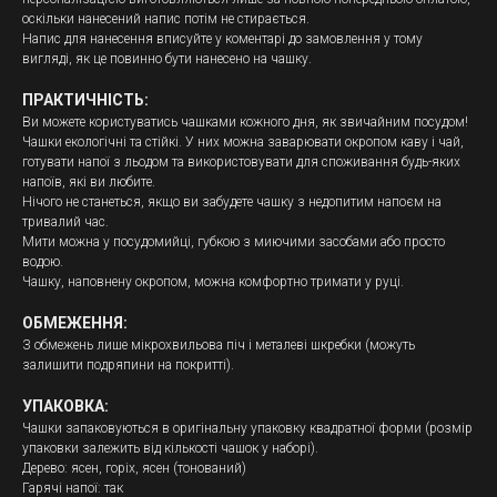
оскільки нанесений напис потім не стирається.
Напис для нанесення вписуйте у коментарі до замовлення у тому
вигляді, як це повинно бути нанесено на чашку.
ПРАКТИЧНІСТЬ:
Ви можете користуватись чашками кожного дня, як звичайним посудом!
Чашки екологічні та стійкі. У них можна заварювати окропом каву і чай,
готувати напої з льодом та використовувати для споживання будь-яких
напоїв, які ви любите.
Нічого не станеться, якщо ви забудете чашку з недопитим напоєм на
тривалий час.
Мити можна у посудомийці, губкою з миючими засобами або просто
водою.
Чашку, наповнену окропом, можна комфортно тримати у руці.
ОБМЕЖЕННЯ:
З обмежень лише мікрохвильова піч і металеві шкребки (можуть
залишити подряпини на покритті).
УПАКОВКА:
Чашки запаковуються в оригінальну упаковку квадратної форми (розмір
упаковки залежить від кількості чашок у наборі).
Дерево: ясен, горіх, ясен (тонований)
Гарячі напої: так