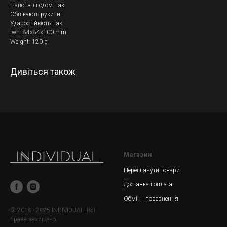
Напої з льодом: так
Обпікають руки: ні
Ударостійкість: так
lwh: 84x84x100 mm
Weight: 120 g
Дивіться також
Магазин
Переглянути товари
Доставка і оплата
Обмін і повернення
© 2018 - 2025 INDIVIDUAL. Всі
права захищено.