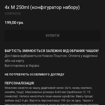
4x M 250ml (конфігуратор набору)
CONF4X250
199,00
грн.
КУПИТИ
ВАРТІСТЬ ЗМІНЮЄТЬСЯ ЗАЛЕЖНО ВІД ОБРАНИХ ЧАШОК!
Доставка відбувається Новою Поштою. Оплата у відділенні
або на карту.
Виготовлено в Україні.
НЕ ПОТРЕБУЮТЬ ОСОБЛИВОГО ДОГЛЯДУ
ПЕРСОНАЛІЗАЦІЯ:
Можливо нанести на чашку додатковий напис (ім'я, назву компанії,
нікнейм, тощо). Максимальні розміри 4х40 мм (приблизно 12 -15
символів). Написи наносяться лише нашим шрифтом. Ввесь процес
займає від 2-4 дні. Вартість персоналізації 199 грн за одну. Чашки з
персоналізацією виготовляються лише за повною попередньою оплатою,