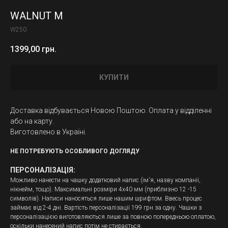
WALNUT M
W250
1399,00
грн.
КУПИТИ
Доставка відбувається Новою Поштою. Оплата у відділенні
або на карту.
Виготовлено в Україні.
НЕ ПОТРЕБУЮТЬ ОСОБЛИВОГО ДОГЛЯДУ
ПЕРСОНАЛІЗАЦІЯ:
Можливо нанести на чашку додатковий напис (ім'я, назву компанії,
нікнейм, тощо). Максимальні розміри 4х40 мм (приблизно 12 -15
символів). Написи наносяться лише нашим шрифтом. Ввесь процес
займає від 2-4 дні. Вартість персоналізації 199 грн за одну. Чашки з
персоналізацією виготовляються лише за повною попередньою оплатою,
оскільки нанесений напис потім не стирається.