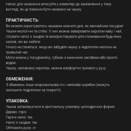
Напис для нанесення вписуйте у коментарі до замовлення у тому
вигляді, як це повинно бути нанесено на чашку.
ПРАКТИЧНІCТЬ:
Ви можете користуватись чашками кожного дня, як звичайним посудом!
Чашки екологічні та стійкі. У них можна заварювати окропом каву і чай,
готувати напої з льодом та використовувати для споживання будь-яких
напоїв, які ви любите.
Нічого не станеться, якщо ви забудете чашку з недопитим напоєм на
тривалий час.
Мити можна у посудомийці, губкою з миючими засобами або просто
водою.
Чашку, наповнену окропом, можна комфортно тримати у руці.
ОБМЕЖЕННЯ:
З обмежень лише мікрохвильова піч і металеві шкребки (можуть
залишити подряпини на покритті).
УПАКОВКА:
Чашка запаковується в оригінальну упаковку циліндричної форми.
Дерево: горіх
Гарячі напої: так
Напої з льодом: так
Обпікають руки: ні